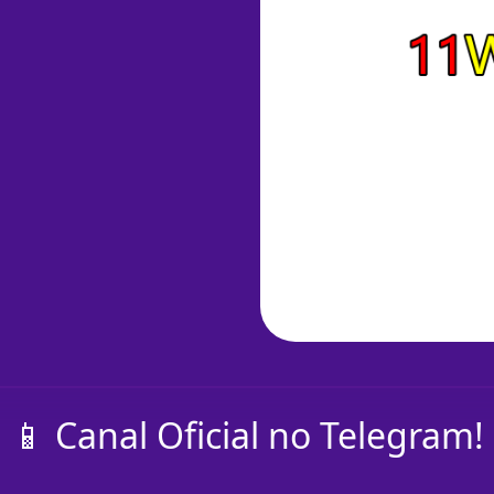
📱 Canal Oficial no Telegram!