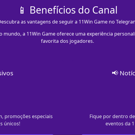
📱 Benefícios do Canal
Descubra as vantagens de seguir a 11Win Game no Telegra
o mundo, a 11Win Game oferece uma experiência personali
favorita dos jogadores.
sivos
📢 Notí
m, promoções especiais
Fique por dentro d
s únicos!
eventos da 