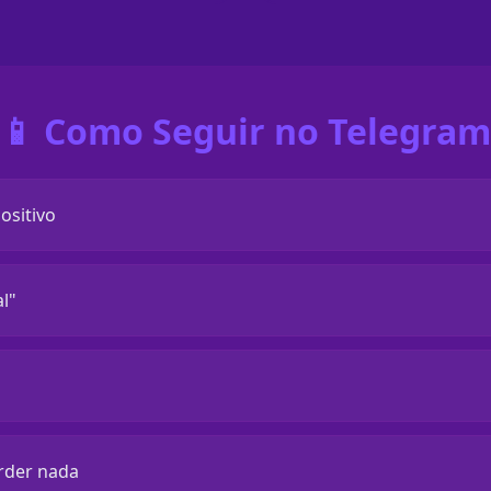
📱 Como Seguir no Telegram
ositivo
l"
erder nada