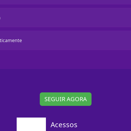
a
aticamente
SEGUIR AGORA
Acessos