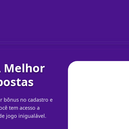
A Melhor
postas
r bônus no cadastro e
ocê tem acesso a
e jogo inigualável.