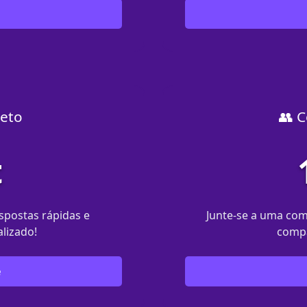
reto
👥 
t
espostas rápidas e
Junte-se a uma com
lizado!
compa
e