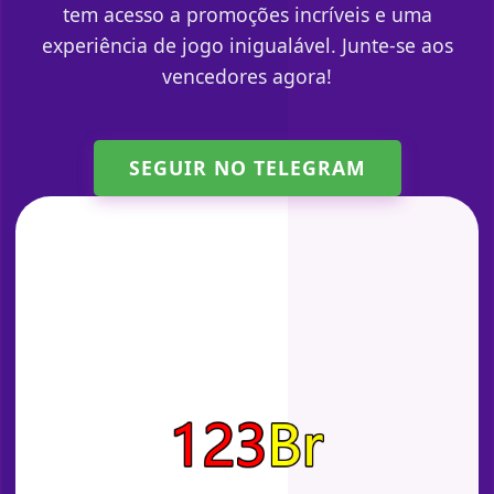
tem acesso a promoções incríveis e uma
experiência de jogo inigualável. Junte-se aos
vencedores agora!
SEGUIR NO TELEGRAM