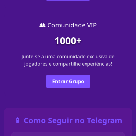
👥 Comunidade VIP
1000+
Junte-se a uma comunidade exclusiva de
jogadores e compartilhe experiências!
Entrar Grupo
📱 Como Seguir no Telegram