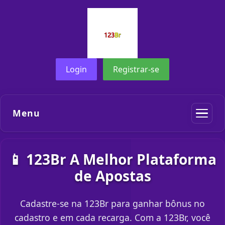
Login
Registrar-se
Menu
📱 123Br A Melhor Plataforma
de Apostas
Cadastre-se na 123Br para ganhar bônus no
cadastro e em cada recarga. Com a 123Br, você