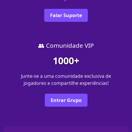
Falar Suporte
👥 Comunidade VIP
1000+
Junte-se a uma comunidade exclusiva de
jogadores e compartilhe experiências!
Entrar Grupo