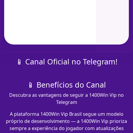
📱 Canal Oficial no Telegram!
📱 Benefícios do Canal
Descubra as vantagens de seguir a 1400Win Vip no
Telegram
A plataforma 1400Win Vip Brasil segue um modelo
próprio de desenvolvimento — a 1400Win Vip prioriza
sempre a experiência do jogador com atualizações