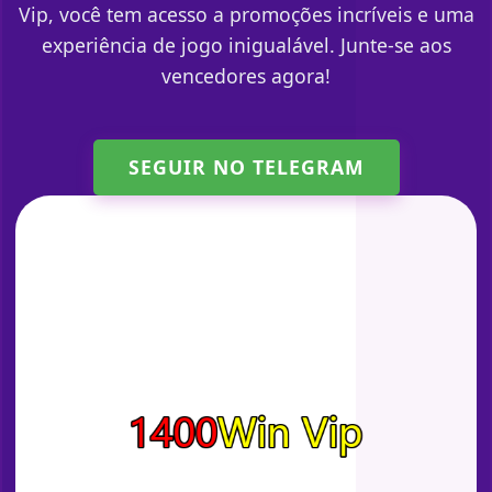
Vip, você tem acesso a promoções incríveis e uma
experiência de jogo inigualável. Junte-se aos
vencedores agora!
SEGUIR NO TELEGRAM