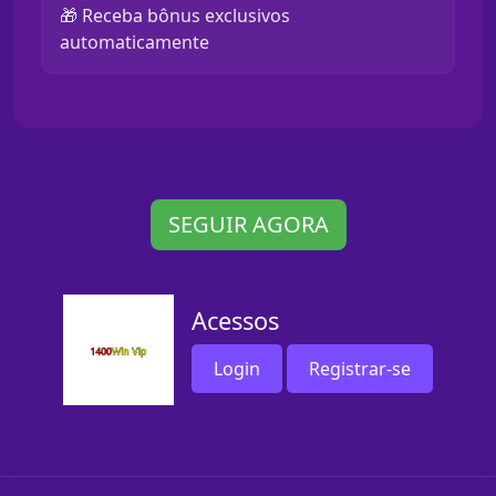
🎁 Receba bônus exclusivos
automaticamente
SEGUIR AGORA
Acessos
Login
Registrar-se