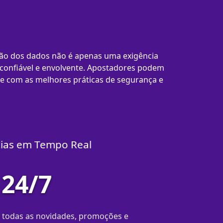
ção dos dados não é apenas uma exigência
 confiável e envolvente. Apostadores podem
de com as melhores práticas de segurança e
cias em Tempo Real
24/7
e todas as novidades, promoções e