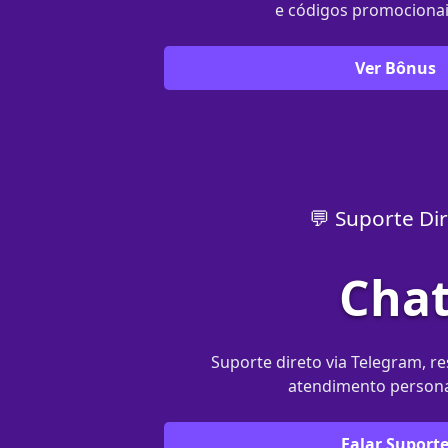
e códigos promocionai
Ver Bônus
💬 Suporte Di
Cha
Suporte direto via Telegram, r
atendimento persona
Falar Suport