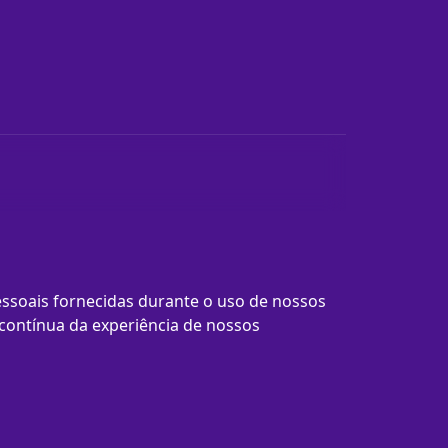
essoais fornecidas durante o uso de nossos
 contínua da experiência de nossos