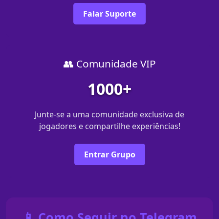
Falar Suporte
👥 Comunidade VIP
1000+
Junte-se a uma comunidade exclusiva de
jogadores e compartilhe experiências!
Entrar Grupo
📱 Como Seguir no Telegram