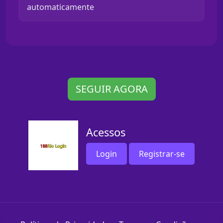
automaticamente
SEGUIR AGORA
Acessos
Login
Registrar-se