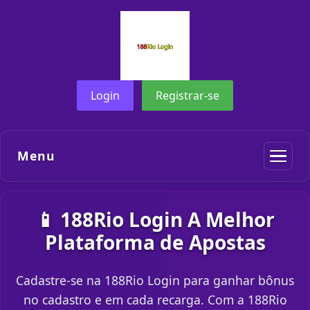
Login
Registrar-se
Menu
📱 188Rio Login A Melhor
Plataforma de Apostas
Cadastre-se na 188Rio Login para ganhar bônus
no cadastro e em cada recarga. Com a 188Rio