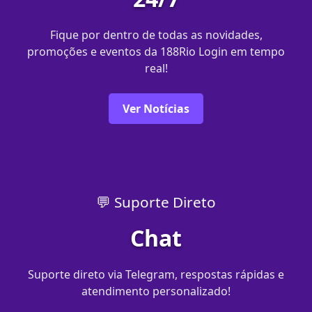
Fique por dentro de todas as novidades,
promoções e eventos da 188Rio Login em tempo
real!
Ver Notícias
💬 Suporte Direto
Chat
Suporte direto via Telegram, respostas rápidas e
atendimento personalizado!