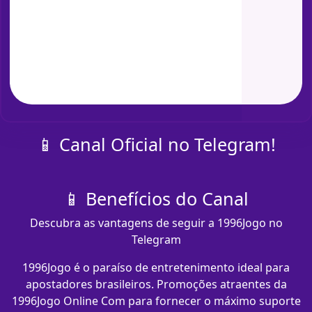
📱 Canal Oficial no Telegram!
📱 Benefícios do Canal
Descubra as vantagens de seguir a 1996Jogo no
Telegram
1996Jogo é o paraíso de entretenimento ideal para
apostadores brasileiros. Promoções atraentes da
1996Jogo Online Com para fornecer o máximo suporte