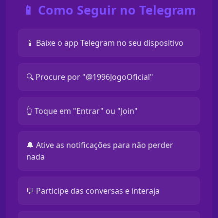
📱 Como Seguir no Telegram
📱 Baixe o app Telegram no seu dispositivo
🔍 Procure por "@1996JogoOficial"
👆 Toque em "Entrar" ou "Join"
🔔 Ative as notificações para não perder
nada
💬 Participe das conversas e interaja