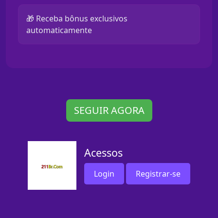
🎁 Receba bônus exclusivos
automaticamente
SEGUIR AGORA
Acessos
Login
Registrar-se