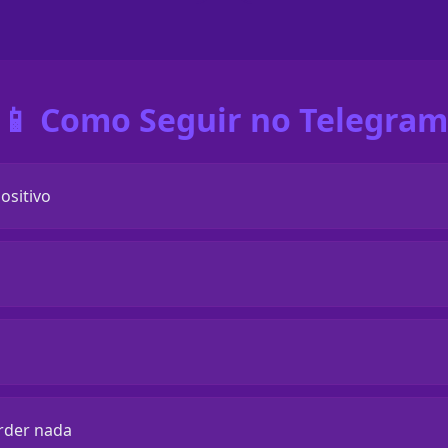
📱 Como Seguir no Telegram
ositivo
erder nada