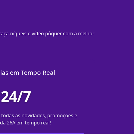
 caça-níqueis e vídeo pôquer com a melhor
cias em Tempo Real
24/7
e todas as novidades, promoções e
 da 26A em tempo real!