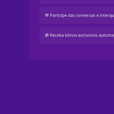
💬 Participe das conversas e interaj
🎁 Receba bônus exclusivos autom