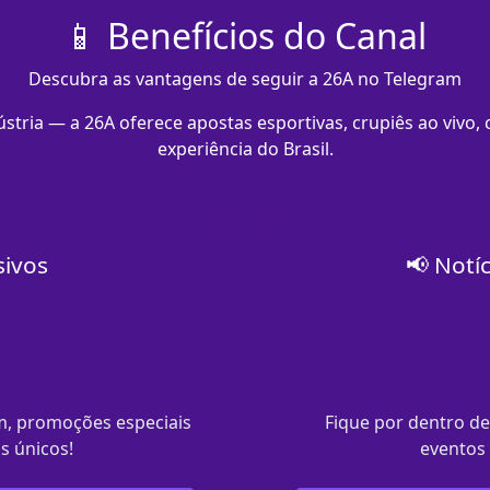
📱 Benefícios do Canal
Descubra as vantagens de seguir a 26A no Telegram
ústria — a 26A oferece apostas esportivas, crupiês ao vivo,
experiência do Brasil.
sivos
📢 Notí
m, promoções especiais
Fique por dentro d
s únicos!
eventos