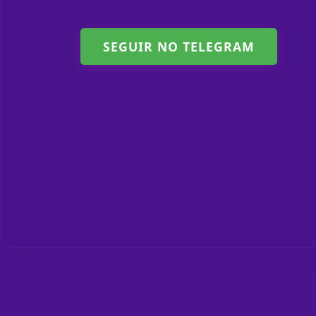
SEGUIR NO TELEGRAM