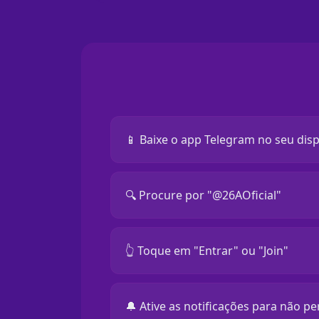
📱 Baixe o app Telegram no seu disp
🔍 Procure por "@26AOficial"
👆 Toque em "Entrar" ou "Join"
🔔 Ative as notificações para não p