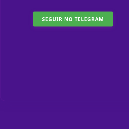
SEGUIR NO TELEGRAM