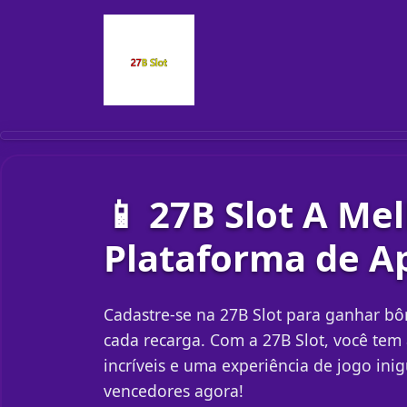
📱 27B Slot A Me
Plataforma de A
Cadastre-se na 27B Slot para ganhar b
cada recarga. Com a 27B Slot, você tem
incríveis e uma experiência de jogo inig
vencedores agora!