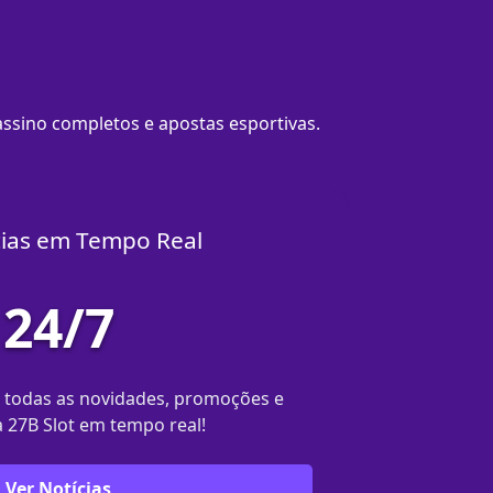
assino completos e apostas esportivas.
cias em Tempo Real
24/7
e todas as novidades, promoções e
 27B Slot em tempo real!
Ver Notícias