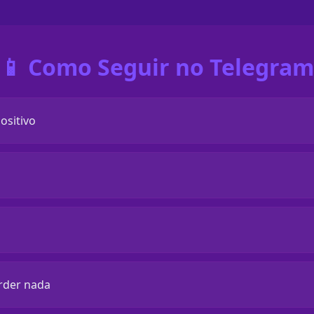
📱 Como Seguir no Telegram
ositivo
erder nada