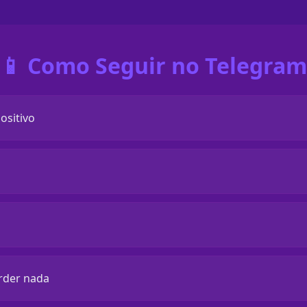
📱 Como Seguir no Telegram
ositivo
erder nada