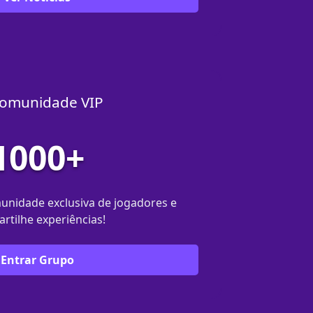
Comunidade VIP
1000+
unidade exclusiva de jogadores e
rtilhe experiências!
Entrar Grupo