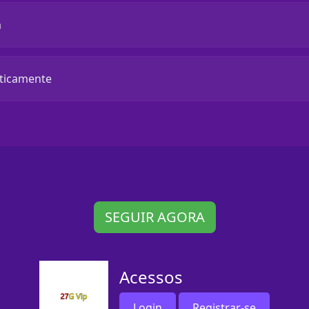
a
aticamente
SEGUIR AGORA
Acessos
Login
Registrar-se