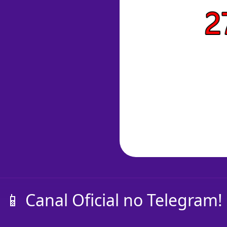
📱 Canal Oficial no Telegram!