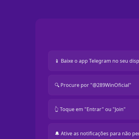
📱 Baixe o app Telegram no seu disp
🔍 Procure por "@289WinOficial"
👆 Toque em "Entrar" ou "Join"
🔔 Ative as notificações para não p