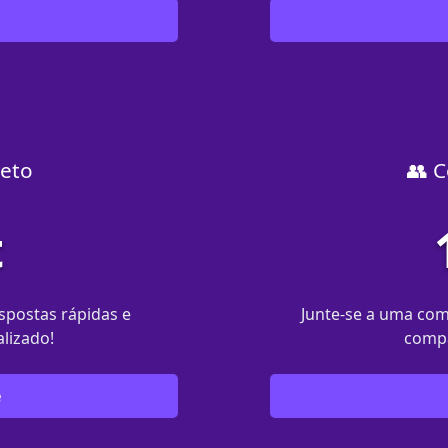
reto
👥 
t
espostas rápidas e
Junte-se a uma com
lizado!
compa
e