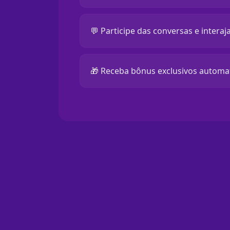
💬 Participe das conversas e interaj
🎁 Receba bônus exclusivos autom