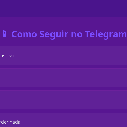
📱 Como Seguir no Telegram
ositivo
erder nada