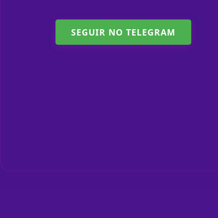
SEGUIR NO TELEGRAM