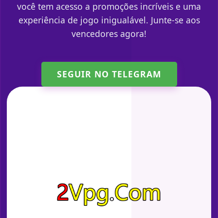
você tem acesso a promoções incríveis e uma
experiência de jogo inigualável. Junte-se aos
vencedores agora!
SEGUIR NO TELEGRAM