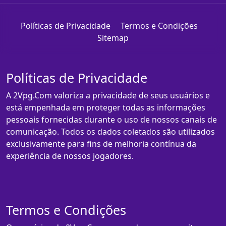
Políticas de Privacidade
Termos e Condições
Sitemap
Políticas de Privacidade
A 2Vpg.Com valoriza a privacidade de seus usuários e
está empenhada em proteger todas as informações
pessoais fornecidas durante o uso de nossos canais de
comunicação. Todos os dados coletados são utilizados
exclusivamente para fins de melhoria contínua da
experiência de nossos jogadores.
Termos e Condições