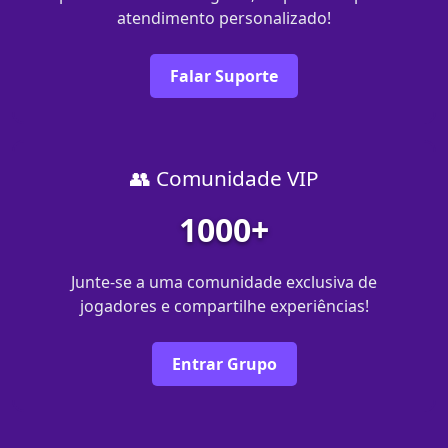
atendimento personalizado!
Falar Suporte
👥 Comunidade VIP
1000+
Junte-se a uma comunidade exclusiva de
jogadores e compartilhe experiências!
Entrar Grupo