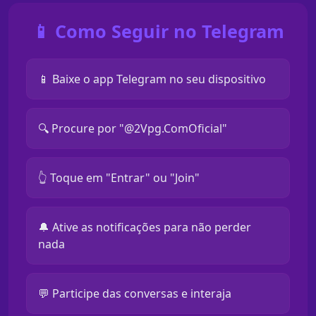
📱 Como Seguir no Telegram
📱 Baixe o app Telegram no seu dispositivo
🔍 Procure por "@2Vpg.ComOficial"
👆 Toque em "Entrar" ou "Join"
🔔 Ative as notificações para não perder
nada
💬 Participe das conversas e interaja