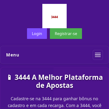
Login
Registrar-se
Menu
📱 3444 A Melhor Plataforma
de Apostas
Cadastre-se na 3444 para ganhar bônus no
cadastro e em cada recarga. Com a 3444, você