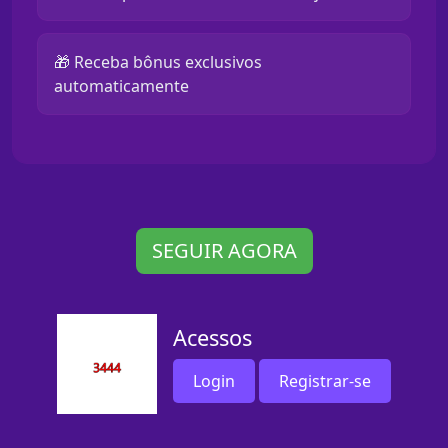
🎁 Receba bônus exclusivos
automaticamente
SEGUIR AGORA
Acessos
Login
Registrar-se