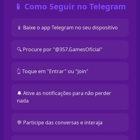
📱 Como Seguir no Telegram
📱 Baixe o app Telegram no seu dispositivo
🔍 Procure por "@357.GamesOficial"
👆 Toque em "Entrar" ou "Join"
🔔 Ative as notificações para não perder
nada
💬 Participe das conversas e interaja