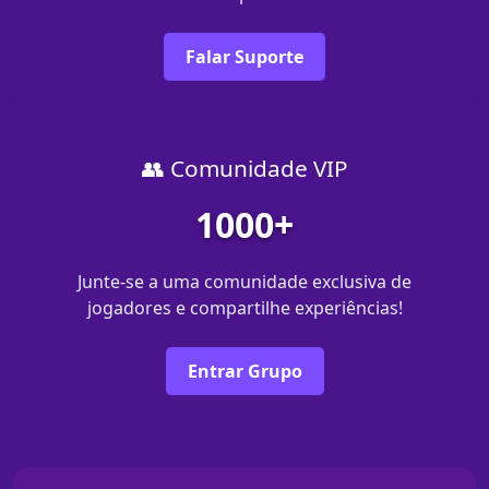
Falar Suporte
👥 Comunidade VIP
1000+
Junte-se a uma comunidade exclusiva de
jogadores e compartilhe experiências!
Entrar Grupo