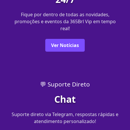
Fique por dentro de todas as novidades,
promoções e eventos da 365Brl Vip em tempo
real!
Ver Notícias
💬 Suporte Direto
Chat
Suporte direto via Telegram, respostas rápidas e
atendimento personalizado!