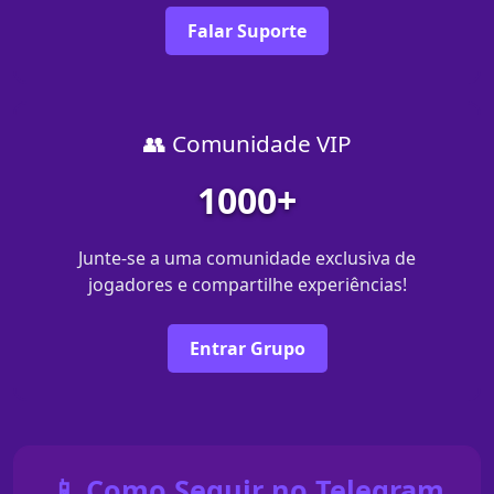
Falar Suporte
👥 Comunidade VIP
1000+
Junte-se a uma comunidade exclusiva de
jogadores e compartilhe experiências!
Entrar Grupo
📱 Como Seguir no Telegram