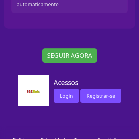
automaticamente
SEGUIR AGORA
Acessos
Login
Registrar-se