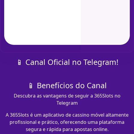
📱 Canal Oficial no Telegram!
📱 Benefícios do Canal
Descubra as vantagens de seguir a 365Slots no
Telegram
A 365Slots é um aplicativo de cassino móvel altamente
profissional e prático, oferecendo uma plataforma
segura e rápida para apostas online.