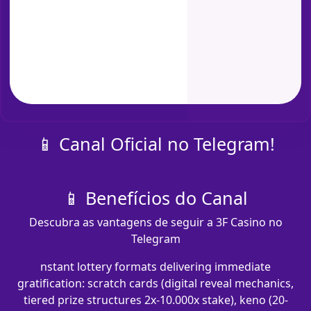
📱 Canal Oficial no Telegram!
📱 Benefícios do Canal
Descubra as vantagens de seguir a 3F Casino no
Telegram
nstant lottery formats delivering immediate
gratification: scratch cards (digital reveal mechanics,
tiered prize structures 2x-10.000x stake), keno (20-