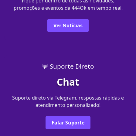
Fique por dentro de todas as novidades,
promoções e eventos da 444Ok em tempo real!
Ver Notícias
💬 Suporte Direto
Chat
Suporte direto via Telegram, respostas rápidas e
atendimento personalizado!
Falar Suporte