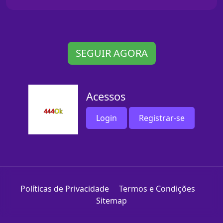
SEGUIR AGORA
Acessos
Login
Registrar-se
Políticas de Privacidade
Termos e Condições
Sitemap