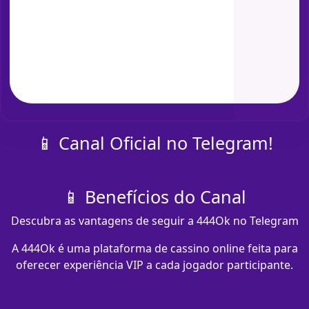
📱 Canal Oficial no Telegram!
📱 Benefícios do Canal
Descubra as vantagens de seguir a 444Ok no Telegram
A 444Ok é uma plataforma de cassino online feita para
oferecer experiência VIP a cada jogador participante.