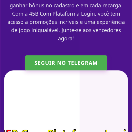
ganhar bônus no cadastro e em cada recarga.
Com a 45B Com Plataforma Login, você tem
acesso a promoções incríveis e uma experiência
de jogo inigualável. Junte-se aos vencedores
agora!
SEGUIR NO TELEGRAM