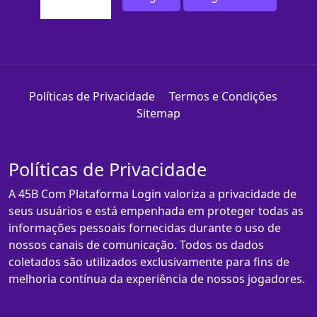
Políticas de Privacidade
Termos e Condições
Sitemap
Políticas de Privacidade
A 45B Com Plataforma Login valoriza a privacidade de
seus usuários e está empenhada em proteger todas as
informações pessoais fornecidas durante o uso de
nossos canais de comunicação. Todos os dados
coletados são utilizados exclusivamente para fins de
melhoria contínua da experiência de nossos jogadores.