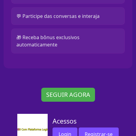
💬 Participe das conversas e interaja
🎁 Receba bônus exclusivos
automaticamente
SEGUIR AGORA
Acessos
Login
Registrar-se