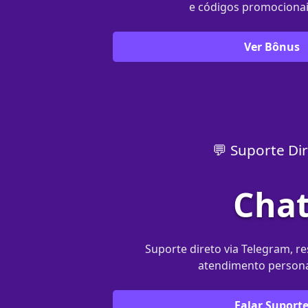
e códigos promocionai
Ver Bônus
💬 Suporte Di
Cha
Suporte direto via Telegram, r
atendimento persona
Falar Suport