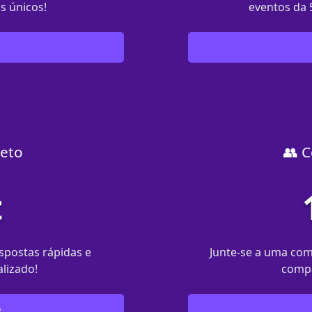
s únicos!
eventos da 
reto
👥 
t
espostas rápidas e
Junte-se a uma com
lizado!
compa
e