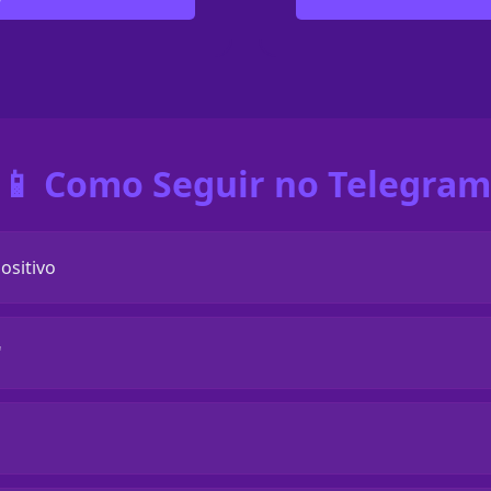
📱 Como Seguir no Telegram
ositivo
"