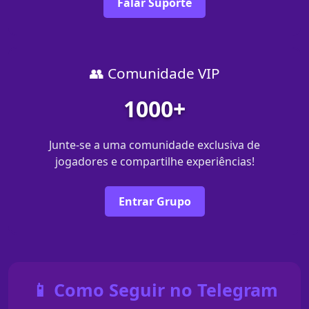
Falar Suporte
👥 Comunidade VIP
1000+
Junte-se a uma comunidade exclusiva de
jogadores e compartilhe experiências!
Entrar Grupo
📱 Como Seguir no Telegram