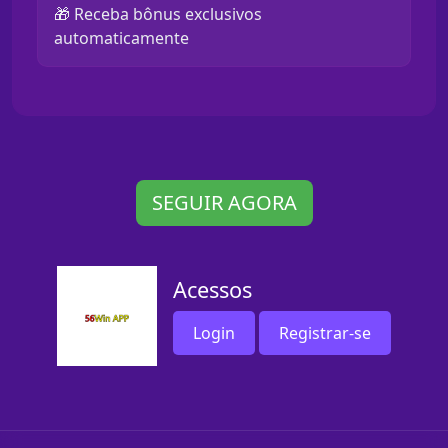
🎁 Receba bônus exclusivos
automaticamente
SEGUIR AGORA
Acessos
Login
Registrar-se