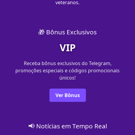
veteranos.
🎁 Bônus Exclusivos
VIP
Receba bônus exclusivos do Telegram,
promoções especiais e códigos promocionais
únicos!
Ver Bônus
📢 Notícias em Tempo Real