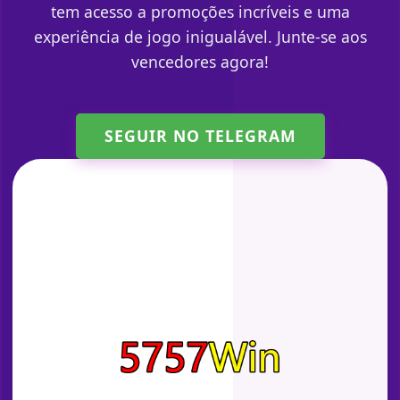
tem acesso a promoções incríveis e uma
experiência de jogo inigualável. Junte-se aos
vencedores agora!
SEGUIR NO TELEGRAM