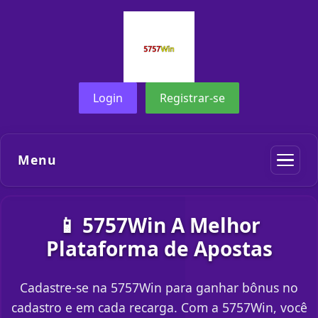
Login
Registrar-se
Menu
📱 5757Win A Melhor
Plataforma de Apostas
Cadastre-se na 5757Win para ganhar bônus no
cadastro e em cada recarga. Com a 5757Win, você