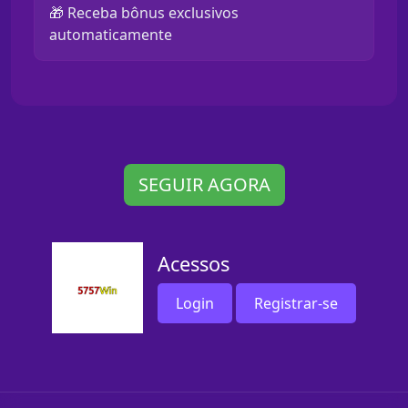
🎁 Receba bônus exclusivos
automaticamente
SEGUIR AGORA
Acessos
Login
Registrar-se