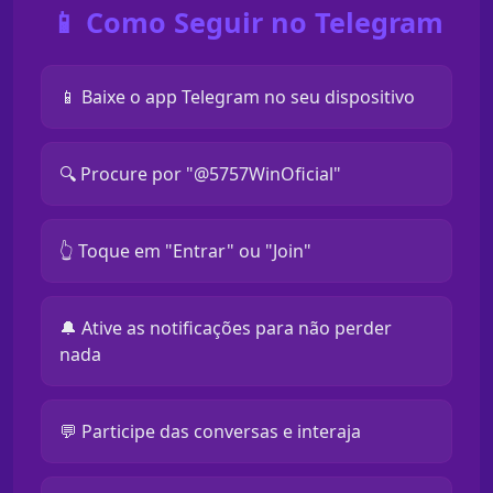
📱 Como Seguir no Telegram
📱 Baixe o app Telegram no seu dispositivo
🔍 Procure por "@5757WinOficial"
👆 Toque em "Entrar" ou "Join"
🔔 Ative as notificações para não perder
nada
💬 Participe das conversas e interaja