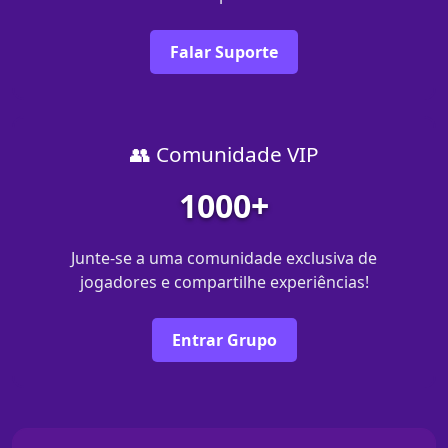
Falar Suporte
👥 Comunidade VIP
1000+
Junte-se a uma comunidade exclusiva de
jogadores e compartilhe experiências!
Entrar Grupo