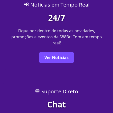
📢 Notícias em Tempo Real
24/7
Fique por dentro de todas as novidades,
promoções e eventos da 588Brl.Com em tempo
real!
Ver Notícias
💬 Suporte Direto
Chat