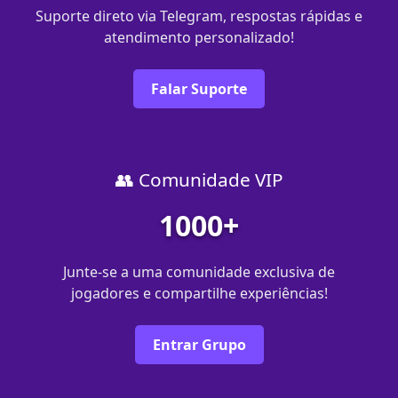
Suporte direto via Telegram, respostas rápidas e
atendimento personalizado!
Falar Suporte
👥 Comunidade VIP
1000+
Junte-se a uma comunidade exclusiva de
jogadores e compartilhe experiências!
Entrar Grupo