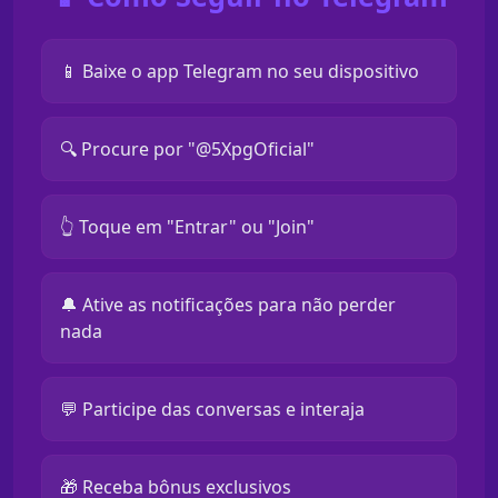
📱 Baixe o app Telegram no seu dispositivo
🔍 Procure por "@5XpgOficial"
👆 Toque em "Entrar" ou "Join"
🔔 Ative as notificações para não perder
nada
💬 Participe das conversas e interaja
🎁 Receba bônus exclusivos