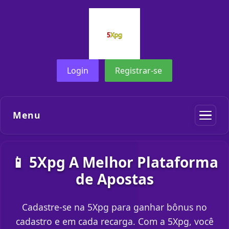
Login
Registrar-se
Menu
📱 5Xpg A Melhor Plataforma
de Apostas
Cadastre-se na 5Xpg para ganhar bônus no
cadastro e em cada recarga. Com a 5Xpg, você