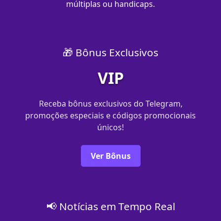
múltiplas ou handicaps.
🎁 Bônus Exclusivos
VIP
Receba bônus exclusivos do Telegram,
promoções especiais e códigos promocionais
únicos!
Ver Bônus
📢 Notícias em Tempo Real