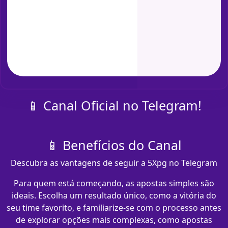
📱 Canal Oficial no Telegram!
📱 Benefícios do Canal
Descubra as vantagens de seguir a 5Xpg no Telegram
Para quem está começando, as apostas simples são
ideais. Escolha um resultado único, como a vitória do
seu time favorito, e familiarize-se com o processo antes
de explorar opções mais complexas, como apostas