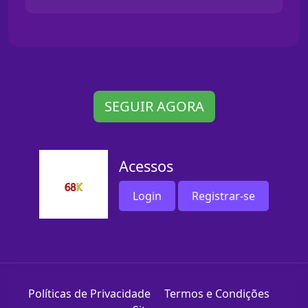
SEGUIR AGORA
Acessos
Login
Registrar-se
Políticas de Privacidade
Termos e Condições