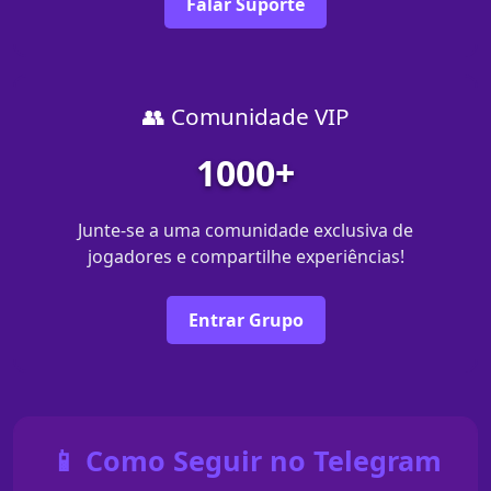
Falar Suporte
👥 Comunidade VIP
1000+
Junte-se a uma comunidade exclusiva de
jogadores e compartilhe experiências!
Entrar Grupo
📱 Como Seguir no Telegram