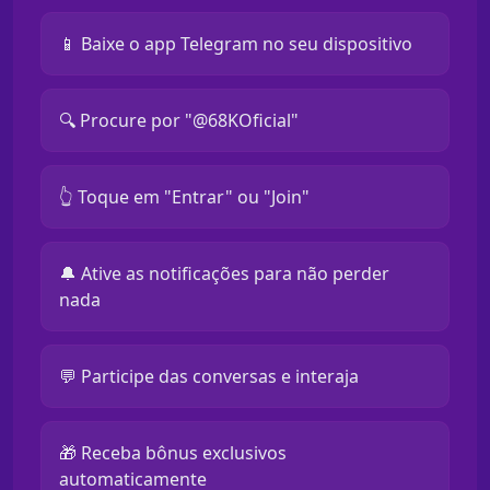
📱 Baixe o app Telegram no seu dispositivo
🔍 Procure por "@68KOficial"
👆 Toque em "Entrar" ou "Join"
🔔 Ative as notificações para não perder
nada
💬 Participe das conversas e interaja
🎁 Receba bônus exclusivos
automaticamente