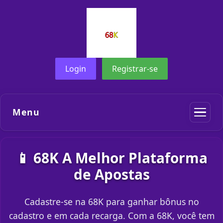
Login
Registrar-se
Menu
📱 68K A Melhor Plataforma
de Apostas
Cadastre-se na 68K para ganhar bônus no
cadastro e em cada recarga. Com a 68K, você tem