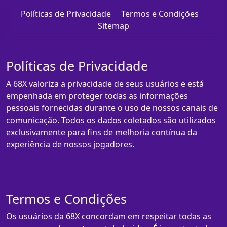
Políticas de Privacidade
Termos e Condições
Sitemap
Políticas de Privacidade
A 68X valoriza a privacidade de seus usuários e está
empenhada em proteger todas as informações
pessoais fornecidas durante o uso de nossos canais de
comunicação. Todos os dados coletados são utilizados
exclusivamente para fins de melhoria contínua da
experiência de nossos jogadores.
Termos e Condições
Os usuários da 68X concordam em respeitar todas as