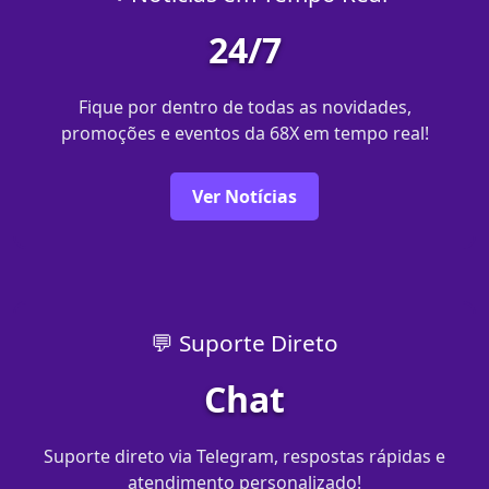
24/7
Fique por dentro de todas as novidades,
promoções e eventos da 68X em tempo real!
Ver Notícias
💬 Suporte Direto
Chat
Suporte direto via Telegram, respostas rápidas e
atendimento personalizado!