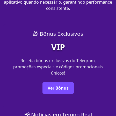
aplicativo quando necessário, garantindo performance
consistente.
🎁 Bônus Exclusivos
VIP
Receba bônus exclusivos do Telegram,
promoções especiais e códigos promocionais
únicos!
Ver Bônus
📢 Notícias em Tempo Real