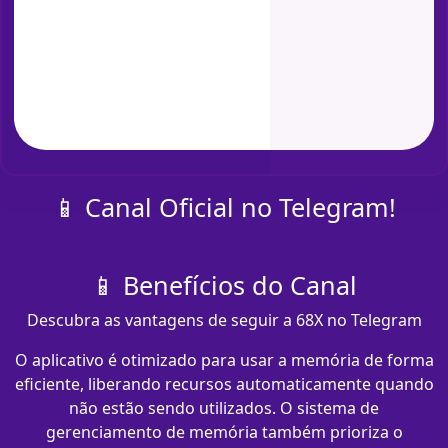
📱 Canal Oficial no Telegram!
📱 Benefícios do Canal
Descubra as vantagens de seguir a 68X no Telegram
O aplicativo é otimizado para usar a memória de forma
eficiente, liberando recursos automaticamente quando
não estão sendo utilizados. O sistema de
gerenciamento de memória também prioriza o