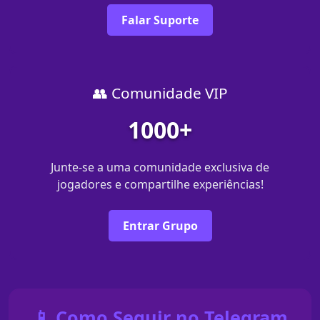
Falar Suporte
👥 Comunidade VIP
1000+
Junte-se a uma comunidade exclusiva de
jogadores e compartilhe experiências!
Entrar Grupo
📱 Como Seguir no Telegram