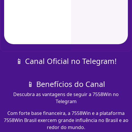
📱 Canal Oficial no Telegram!
📱 Benefícios do Canal
Descubra as vantagens de seguir a 7558Win no
Telegram
Com forte base financeira, a 7558Win e a plataforma
7558Win Brasil exercem grande influência no Brasil e ao
redor do mundo.