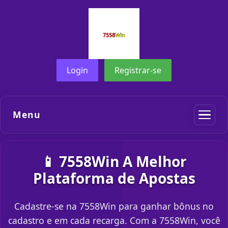
Login
Registrar-se
Menu
📱 7558Win A Melhor
Plataforma de Apostas
Cadastre-se na 7558Win para ganhar bônus no
cadastro e em cada recarga. Com a 7558Win, você