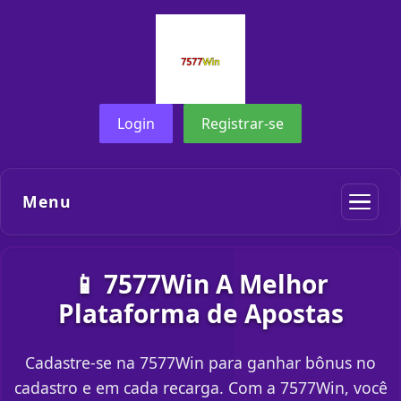
Login
Registrar-se
Menu
📱 7577Win A Melhor
Plataforma de Apostas
Cadastre-se na 7577Win para ganhar bônus no
cadastro e em cada recarga. Com a 7577Win, você