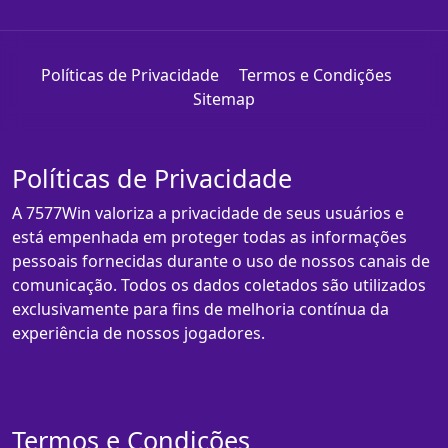
Políticas de Privacidade
Termos e Condições
Sitemap
Políticas de Privacidade
A 7577Win valoriza a privacidade de seus usuários e
está empenhada em proteger todas as informações
pessoais fornecidas durante o uso de nossos canais de
comunicação. Todos os dados coletados são utilizados
exclusivamente para fins de melhoria contínua da
experiência de nossos jogadores.
Termos e Condições