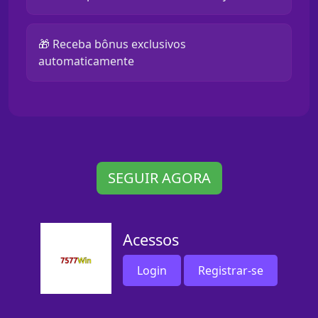
🎁 Receba bônus exclusivos
automaticamente
SEGUIR AGORA
Acessos
Login
Registrar-se