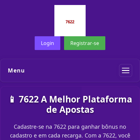
Login
Registrar-se
Menu
📱 7622 A Melhor Plataforma
de Apostas
Cadastre-se na 7622 para ganhar bônus no
cadastro e em cada recarga. Com a 7622, você