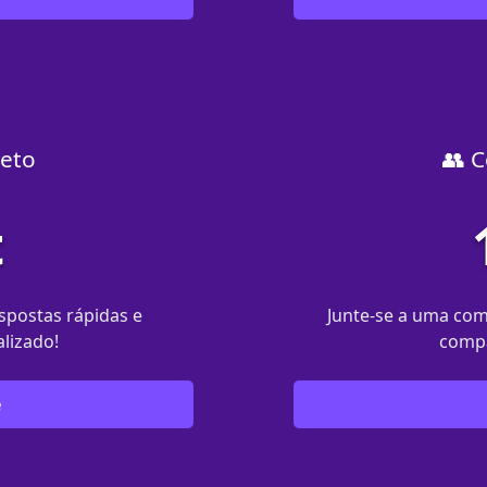
reto
👥 
t
espostas rápidas e
Junte-se a uma com
lizado!
compa
e