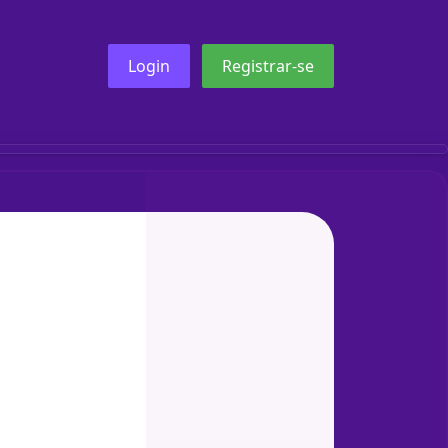
Login
Registrar-se