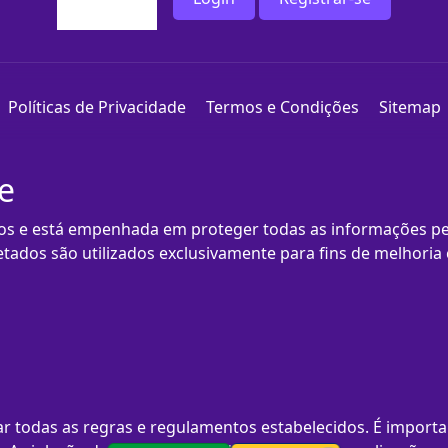
Políticas de Privacidade
Termos e Condições
Sitemap
de
rios e está empenhada em proteger todas as informações p
tados são utilizados exclusivamente para fins de melhoria
 todas as regras e regulamentos estabelecidos. É importa