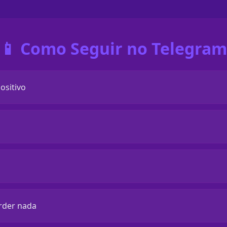
📱 Como Seguir no Telegram
ositivo
erder nada