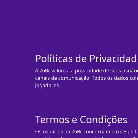
Políticas de Privacida
A 76Br valoriza a privacidade de seus usuá
canais de comunicação. Todos os dados cole
jogadores.
Termos e Condições
Os usuários da 76Br concordam em respeitar