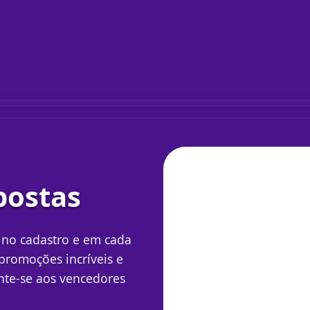
postas
 no cadastro e em cada
promoções incríveis e
unte-se aos vencedores