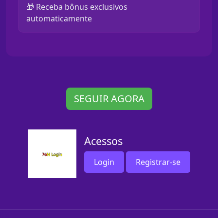
🎁 Receba bônus exclusivos
automaticamente
SEGUIR AGORA
Acessos
Login
Registrar-se