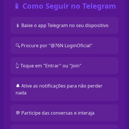
📱 Como Seguir no Telegram
📱 Baixe o app Telegram no seu dispositivo
🔍 Procure por "@76N LoginOficial"
👆 Toque em "Entrar" ou "Join"
🔔 Ative as notificações para não perder
nada
💬 Participe das conversas e interaja