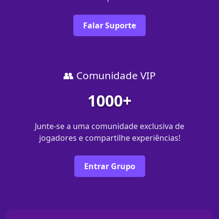
Falar Suporte
👥 Comunidade VIP
1000+
Junte-se a uma comunidade exclusiva de
jogadores e compartilhe experiências!
Entrar Grupo