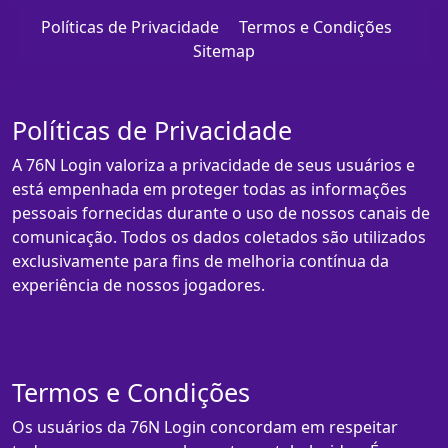
Políticas de Privacidade
Termos e Condições
Sitemap
Políticas de Privacidade
A 76N Login valoriza a privacidade de seus usuários e
está empenhada em proteger todas as informações
pessoais fornecidas durante o uso de nossos canais de
comunicação. Todos os dados coletados são utilizados
exclusivamente para fins de melhoria contínua da
experiência de nossos jogadores.
Termos e Condições
Os usuários da 76N Login concordam em respeitar