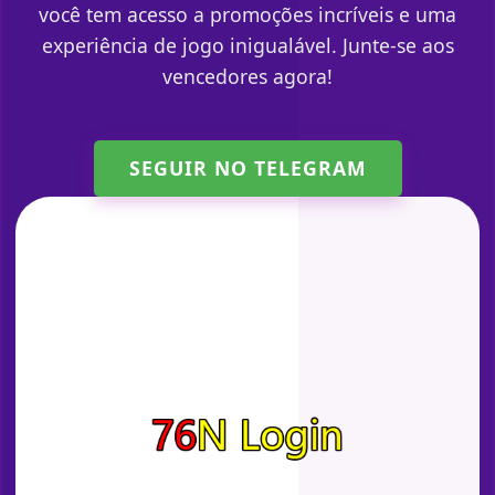
você tem acesso a promoções incríveis e uma
experiência de jogo inigualável. Junte-se aos
vencedores agora!
SEGUIR NO TELEGRAM