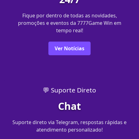
Fique por dentro de todas as novidades,
promoções e eventos da 7777Game Win em
tempo real!
Ver Notícias
💬 Suporte Direto
Chat
Suporte direto via Telegram, respostas rápidas e
atendimento personalizado!