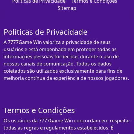
Políticas de Privacidade
Termos e Condições
Sitemap
Políticas de Privacidade
A 7777Game Win valoriza a privacidade de seus
usuários e está empenhada em proteger todas as
informações pessoais fornecidas durante o uso de
nossos canais de comunicação. Todos os dados
coletados são utilizados exclusivamente para fins de
melhoria contínua da experiência de nossos jogadores.
Termos e Condições
Os usuários da 7777Game Win concordam em respeitar
todas as regras e regulamentos estabelecidos. É