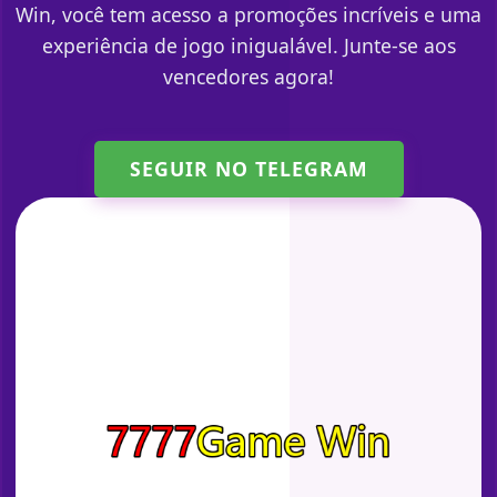
Win, você tem acesso a promoções incríveis e uma
experiência de jogo inigualável. Junte-se aos
vencedores agora!
SEGUIR NO TELEGRAM