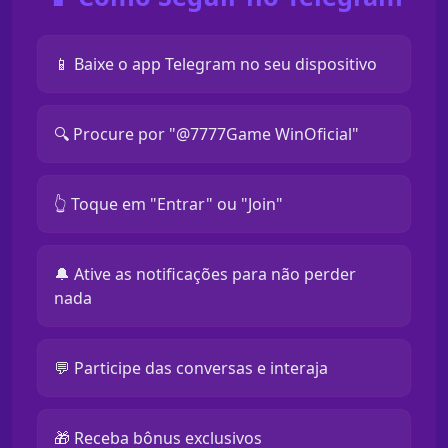
📱 Baixe o app Telegram no seu dispositivo
🔍 Procure por "@7777Game WinOficial"
👆 Toque em "Entrar" ou "Join"
🔔 Ative as notificações para não perder
nada
💬 Participe das conversas e interaja
🎁 Receba bônus exclusivos