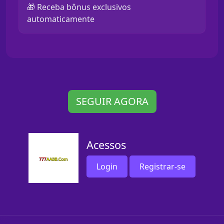
🎁 Receba bônus exclusivos
automaticamente
SEGUIR AGORA
Acessos
Login
Registrar-se