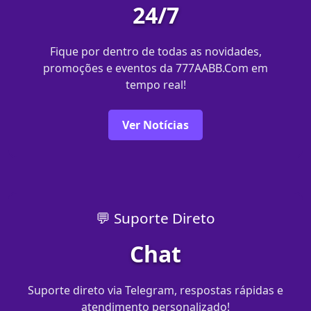
24/7
Fique por dentro de todas as novidades,
promoções e eventos da 777AABB.Com em
tempo real!
Ver Notícias
💬 Suporte Direto
Chat
Suporte direto via Telegram, respostas rápidas e
atendimento personalizado!