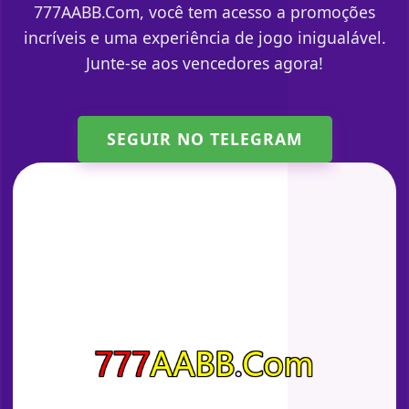
777AABB.Com, você tem acesso a promoções
incríveis e uma experiência de jogo inigualável.
Junte-se aos vencedores agora!
SEGUIR NO TELEGRAM