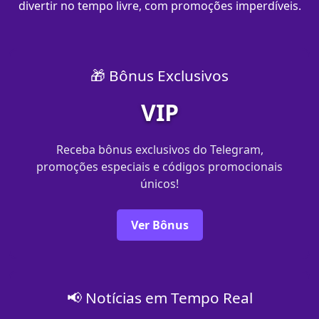
divertir no tempo livre, com promoções imperdíveis.
🎁 Bônus Exclusivos
VIP
Receba bônus exclusivos do Telegram,
promoções especiais e códigos promocionais
únicos!
Ver Bônus
📢 Notícias em Tempo Real