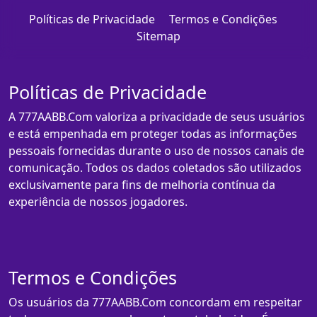
Políticas de Privacidade
Termos e Condições
Sitemap
Políticas de Privacidade
A 777AABB.Com valoriza a privacidade de seus usuários
e está empenhada em proteger todas as informações
pessoais fornecidas durante o uso de nossos canais de
comunicação. Todos os dados coletados são utilizados
exclusivamente para fins de melhoria contínua da
experiência de nossos jogadores.
Termos e Condições
Os usuários da 777AABB.Com concordam em respeitar