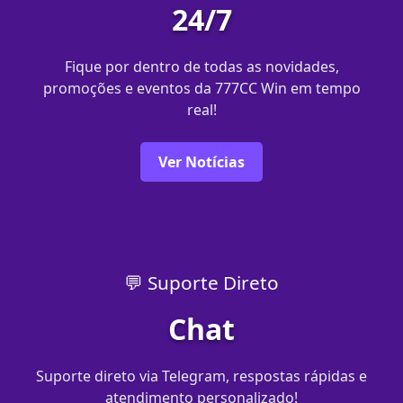
24/7
Fique por dentro de todas as novidades,
promoções e eventos da 777CC Win em tempo
real!
Ver Notícias
💬 Suporte Direto
Chat
Suporte direto via Telegram, respostas rápidas e
atendimento personalizado!