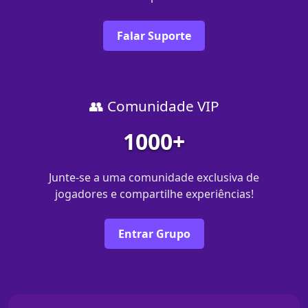
Falar Suporte
👥 Comunidade VIP
1000+
Junte-se a uma comunidade exclusiva de
jogadores e compartilhe experiências!
Entrar Grupo