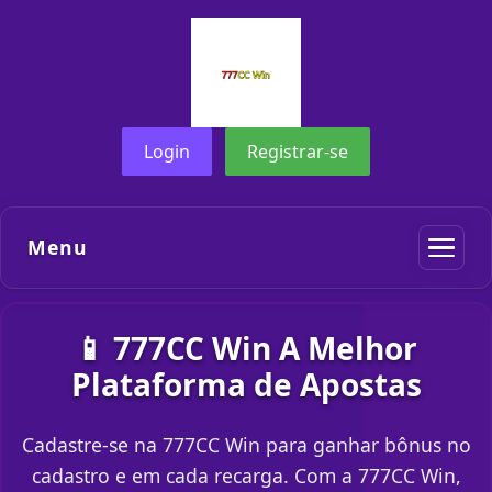
Login
Registrar-se
Menu
📱 777CC Win A Melhor
Plataforma de Apostas
Cadastre-se na 777CC Win para ganhar bônus no
cadastro e em cada recarga. Com a 777CC Win,