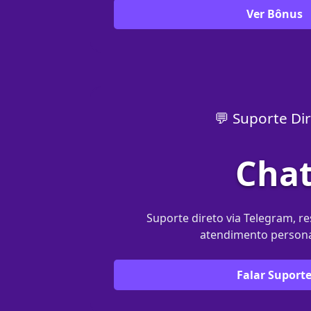
Ver Bônus
💬 Suporte Di
Cha
Suporte direto via Telegram, r
atendimento persona
Falar Suport