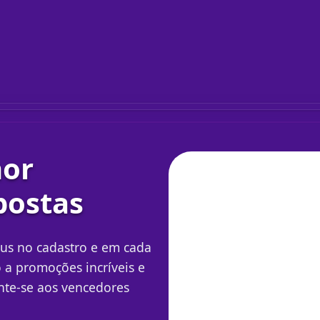
hor
postas
us no cadastro e em cada
 a promoções incríveis e
unte-se aos vencedores