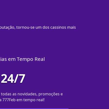
eputação, tornou-se um dos cassinos mais
cias em Tempo Real
24/7
e todas as novidades, promoções e
a 777Feb em tempo real!