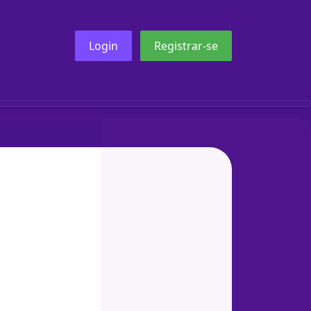
Login
Registrar-se