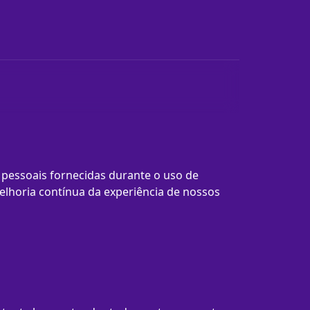
 pessoais fornecidas durante o uso de
elhoria contínua da experiência de nossos