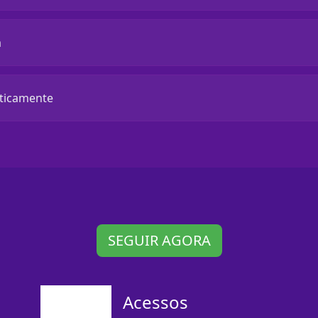
a
aticamente
SEGUIR AGORA
Acessos