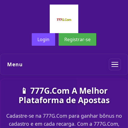
Login
Registrar-se
Menu
📱 777G.Com A Melhor
Plataforma de Apostas
Cadastre-se na 777G.Com para ganhar bônus no
cadastro e em cada recarga. Com a 777G.Com,