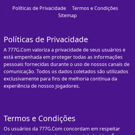
Políticas de Privacidade
Termos e Condições
Sitemap
Políticas de Privacidade
A 777G.Com valoriza a privacidade de seus usuários e
está empenhada em proteger todas as informações
pessoais fornecidas durante o uso de nossos canais de
comunicação. Todos os dados coletados são utilizados
exclusivamente para fins de melhoria contínua da
experiência de nossos jogadores.
Termos e Condições
Os usuários da 777G.Com concordam em respeitar