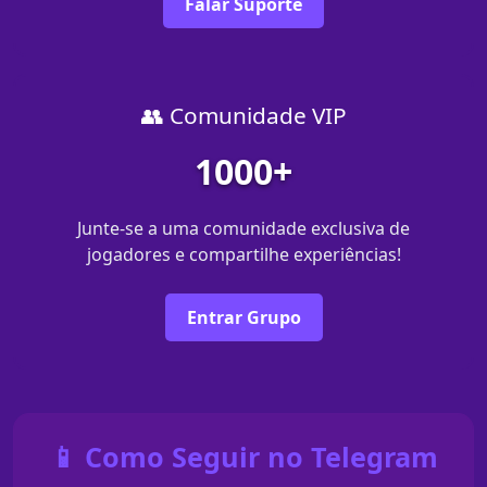
Falar Suporte
👥 Comunidade VIP
1000+
Junte-se a uma comunidade exclusiva de
jogadores e compartilhe experiências!
Entrar Grupo
📱 Como Seguir no Telegram