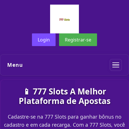
Login
Registrar-se
Menu
📱 777 Slots A Melhor
Plataforma de Apostas
Cadastre-se na 777 Slots para ganhar bônus no
cadastro e em cada recarga. Com a 777 Slots, você