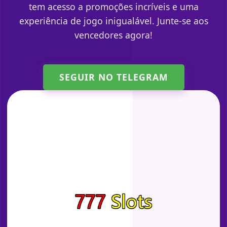
tem acesso a promoções incríveis e uma
experiência de jogo inigualável. Junte-se aos
vencedores agora!
SEGUIR NO TELEGRAM