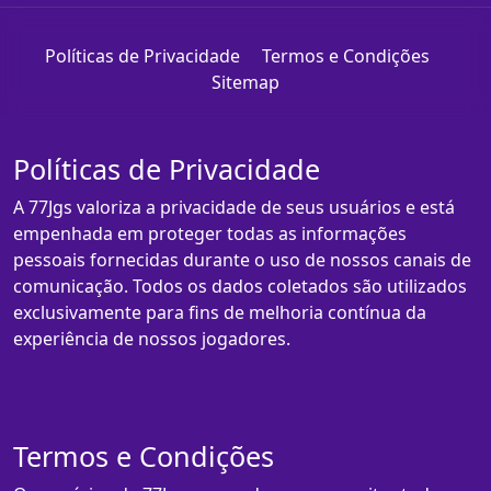
Políticas de Privacidade
Termos e Condições
Sitemap
Políticas de Privacidade
A 77Jgs valoriza a privacidade de seus usuários e está
empenhada em proteger todas as informações
pessoais fornecidas durante o uso de nossos canais de
comunicação. Todos os dados coletados são utilizados
exclusivamente para fins de melhoria contínua da
experiência de nossos jogadores.
Termos e Condições