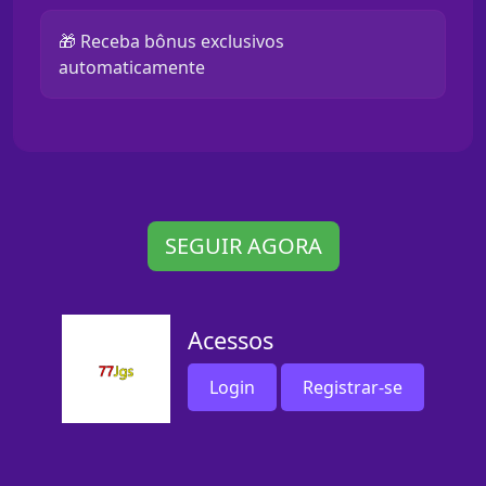
🎁 Receba bônus exclusivos
automaticamente
SEGUIR AGORA
Acessos
Login
Registrar-se