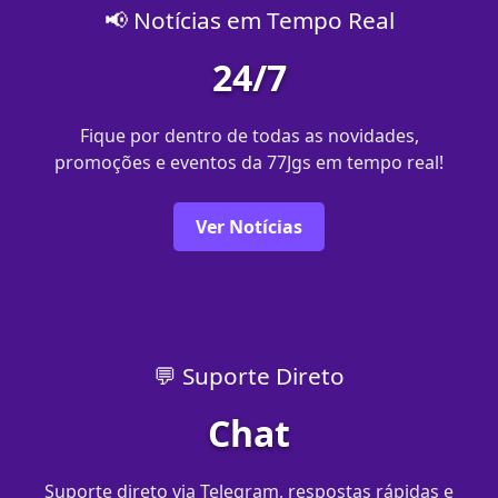
📢 Notícias em Tempo Real
24/7
Fique por dentro de todas as novidades,
promoções e eventos da 77Jgs em tempo real!
Ver Notícias
💬 Suporte Direto
Chat
Suporte direto via Telegram, respostas rápidas e