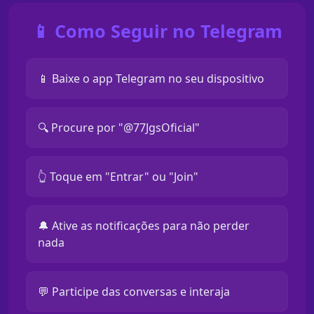
📱 Como Seguir no Telegram
📱 Baixe o app Telegram no seu dispositivo
🔍 Procure por "@77JgsOficial"
👆 Toque em "Entrar" ou "Join"
🔔 Ative as notificações para não perder
nada
💬 Participe das conversas e interaja