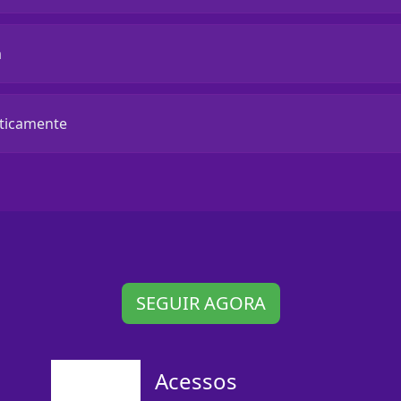
a
aticamente
SEGUIR AGORA
Acessos