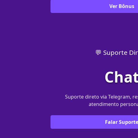
Ver Bônus
💬 Suporte Di
Cha
Suporte direto via Telegram, r
atendimento persona
Falar Suport