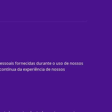
pessoais fornecidas durante o uso de nossos
 contínua da experiência de nossos