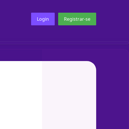
Login
Registrar-se