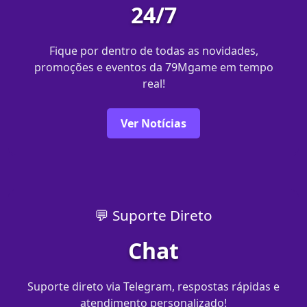
24/7
Fique por dentro de todas as novidades,
promoções e eventos da 79Mgame em tempo
real!
Ver Notícias
💬 Suporte Direto
Chat
Suporte direto via Telegram, respostas rápidas e
atendimento personalizado!