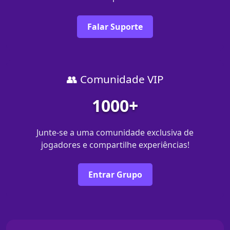
Falar Suporte
👥 Comunidade VIP
1000+
Junte-se a uma comunidade exclusiva de
jogadores e compartilhe experiências!
Entrar Grupo