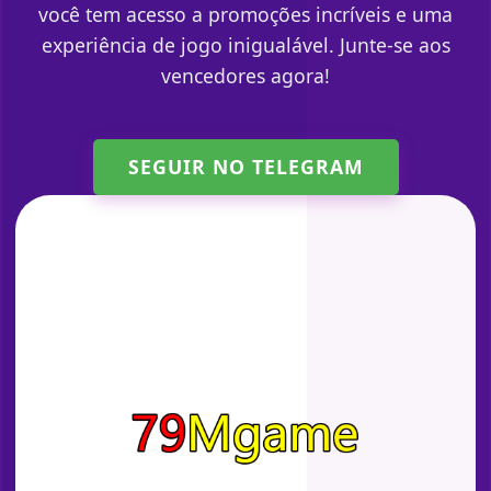
você tem acesso a promoções incríveis e uma
experiência de jogo inigualável. Junte-se aos
vencedores agora!
SEGUIR NO TELEGRAM