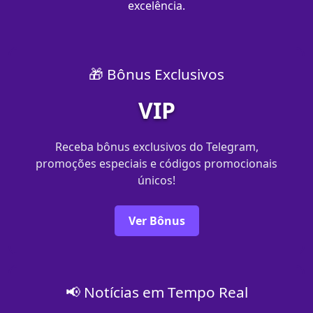
excelência.
🎁 Bônus Exclusivos
VIP
Receba bônus exclusivos do Telegram,
promoções especiais e códigos promocionais
únicos!
Ver Bônus
📢 Notícias em Tempo Real