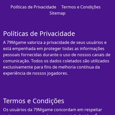
Políticas de Privacidade
Termos e Condições
Sitemap
Políticas de Privacidade
A 79Mgame valoriza a privacidade de seus usuários e
está empenhada em proteger todas as informações
pessoais fornecidas durante o uso de nossos canais de
comunicação. Todos os dados coletados são utilizados
exclusivamente para fins de melhoria contínua da
experiência de nossos jogadores.
Termos e Condições
Os usuários da 79Mgame concordam em respeitar