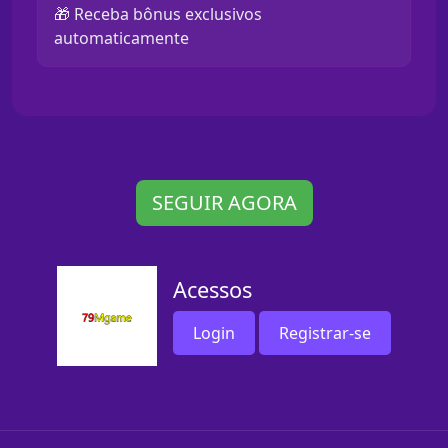
🎁 Receba bônus exclusivos
automaticamente
SEGUIR AGORA
Acessos
Login
Registrar-se