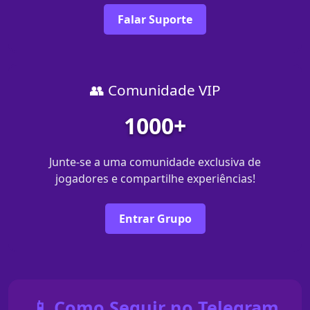
Falar Suporte
👥 Comunidade VIP
1000+
Junte-se a uma comunidade exclusiva de
jogadores e compartilhe experiências!
Entrar Grupo
📱 Como Seguir no Telegram