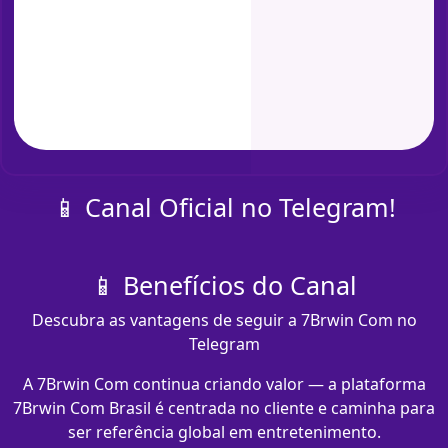
📱 Canal Oficial no Telegram!
📱 Benefícios do Canal
Descubra as vantagens de seguir a 7Brwin Com no
Telegram
A 7Brwin Com continua criando valor — a plataforma
7Brwin Com Brasil é centrada no cliente e caminha para
ser referência global em entretenimento.