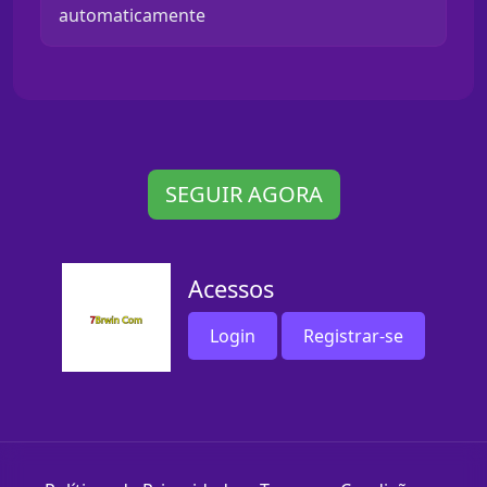
automaticamente
SEGUIR AGORA
Acessos
Login
Registrar-se