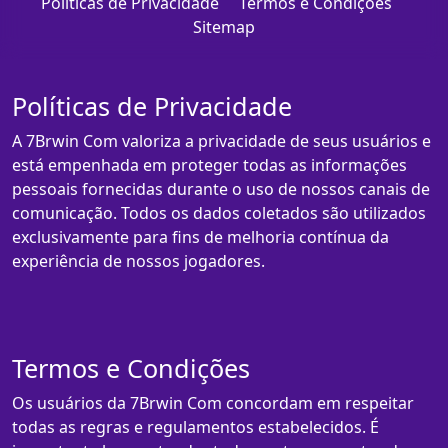
Políticas de Privacidade
Termos e Condições
Sitemap
Políticas de Privacidade
A 7Brwin Com valoriza a privacidade de seus usuários e
está empenhada em proteger todas as informações
pessoais fornecidas durante o uso de nossos canais de
comunicação. Todos os dados coletados são utilizados
exclusivamente para fins de melhoria contínua da
experiência de nossos jogadores.
Termos e Condições
Os usuários da 7Brwin Com concordam em respeitar
todas as regras e regulamentos estabelecidos. É