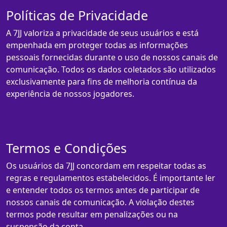
Políticas de Privacidade
A 7JJ valoriza a privacidade de seus usuários e está
empenhada em proteger todas as informações
pessoais fornecidas durante o uso de nossos canais de
comunicação. Todos os dados coletados são utilizados
exclusivamente para fins de melhoria contínua da
experiência de nossos jogadores.
Termos e Condições
Os usuários da 7JJ concordam em respeitar todas as
regras e regulamentos estabelecidos. É importante ler
e entender todos os termos antes de participar de
nossos canais de comunicação. A violação destes
termos pode resultar em penalizações ou na
suspensão da conta.