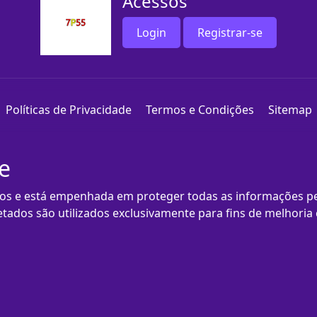
Acessos
Login
Registrar-se
Políticas de Privacidade
Termos e Condições
Sitemap
de
rios e está empenhada em proteger todas as informações p
tados são utilizados exclusivamente para fins de melhoria