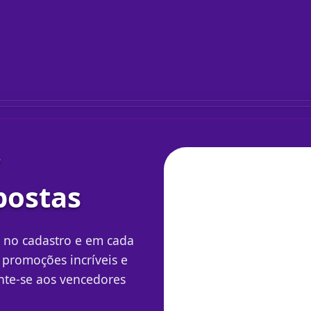
r
postas
 no cadastro e em cada
 promoções incríveis e
unte-se aos vencedores