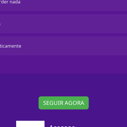
erder nada
a
aticamente
SEGUIR AGORA