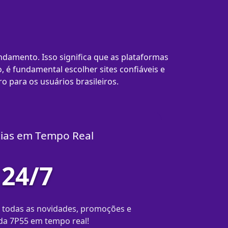
damento. Isso significa que as plataformas
 é fundamental escolher sites confiáveis e
 para os usuários brasileiros.
cias em Tempo Real
24/7
e todas as novidades, promoções e
da 7P55 em tempo real!