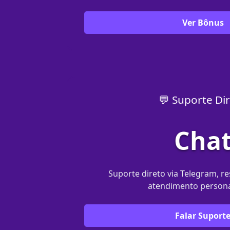
Ver Bônus
💬 Suporte Di
Cha
Suporte direto via Telegram, r
atendimento persona
Falar Suport