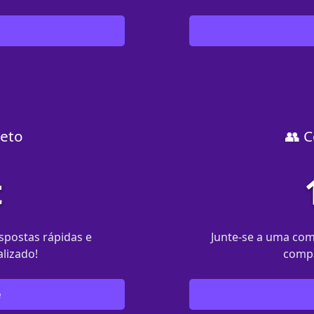
reto
👥 
t
espostas rápidas e
Junte-se a uma com
lizado!
compa
e